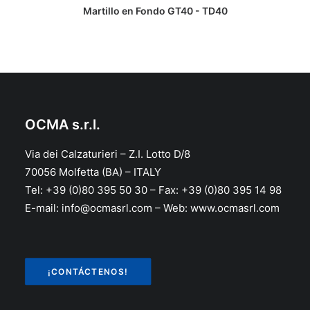
LEER MÁS
Martillo en Fondo GT40 - TD40
OCMA s.r.l.
Via dei Calzaturieri – Z.I. Lotto D/8
70056 Molfetta (BA) – ITALY
Tel: +39 (0)80 395 50 30 – Fax: +39 (0)80 395 14 98
E-mail: info@ocmasrl.com – Web: www.ocmasrl.com
¡CONTÁCTENOS!