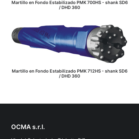
LEER MÁS
Martillo en Fondo Estabilizado PMK 700HS - shank SD6
/ DHD 360
LEER MÁS
Martillo en Fondo Estabilizado PMK 712HS - shank SD6
/ DHD 360
OCMA s.r.l.