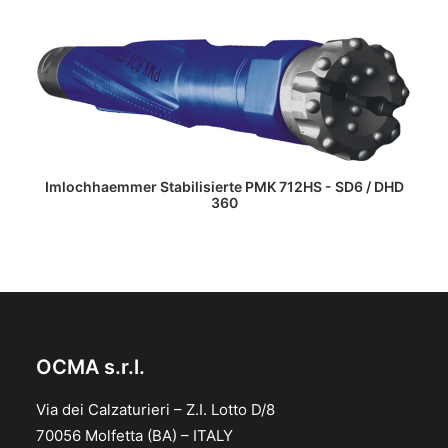
WEITERLESEN
Imlochhaemmer Stabilisierte PMK 712HS - SD6 / DHD
360
OCMA s.r.l.
Via dei Calzaturieri – Z.I. Lotto D/8
70056 Molfetta (BA) – ITALY