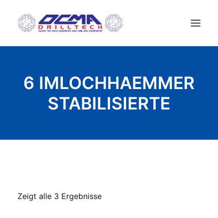
STARTSEITE
6 IMLOCHHAEMMER
UNTERNEHMEN
STABILISIERTE
TECHNOLOGIE
PRODUKTE
NEWS
GEBRAUCHTE MASCHINES
KONTAKT
DEUTSCH
Zeigt alle 3 Ergebnisse