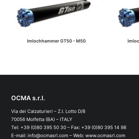
WEITERLESEN
Imlochhammer GT50 - M50
Imlo
OCMA s.r.l.
Via dei Calzaturieri – Z.I. Lotto D/8
70056 Molfetta (BA) – ITALY
Tel: +39 (0)80 395 50 30 – Fax: +39 (0)80 395 14 98
E-mail: info@ocmasrl.com – Web: www.ocmasrl.com