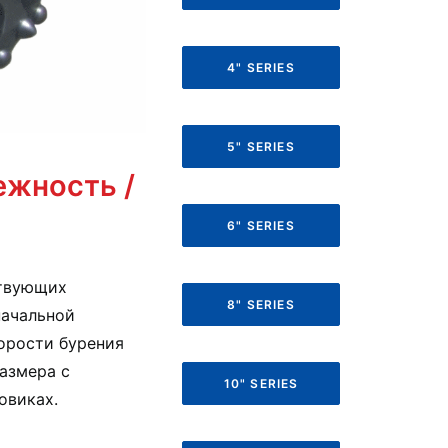
4" SERIES
5" SERIES
ежность /
6" SERIES
ствующих
8" SERIES
начальной
орости бурения
азмера с
10" SERIES
овиках.