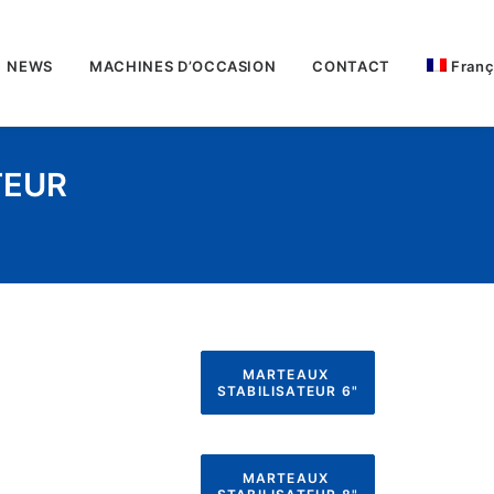
NEWS
MACHINES D’OCCASION
CONTACT
Franç
TEUR
MARTEAUX 
STABILISATEUR 6"
MARTEAUX 