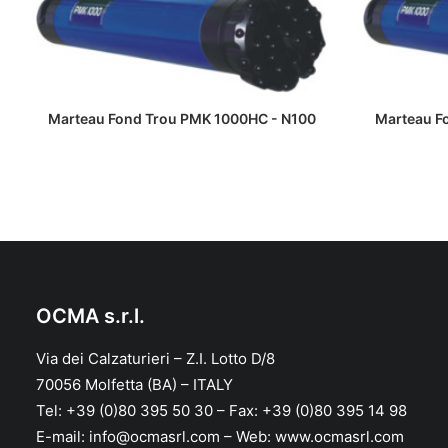
LIRE LA SUITE
Marteau Fond Trou PMK 1000HC - N100
Marteau F
OCMA s.r.l.
Via dei Calzaturieri – Z.I. Lotto D/8
70056 Molfetta (BA) – ITALY
Tel: +39 (0)80 395 50 30 – Fax: +39 (0)80 395 14 98
E-mail: info@ocmasrl.com – Web: www.ocmasrl.com