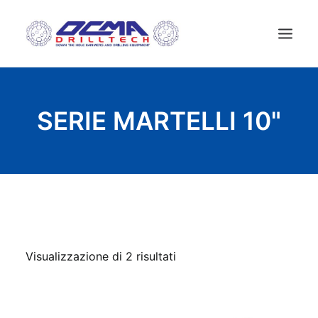
HOME
SERIE MARTELLI 10"
AZIENDA
TECNOLOGIA
PRODOTTI
NEWS
USATO
CONTATTI
Visualizzazione di 2 risultati
ITALIANO