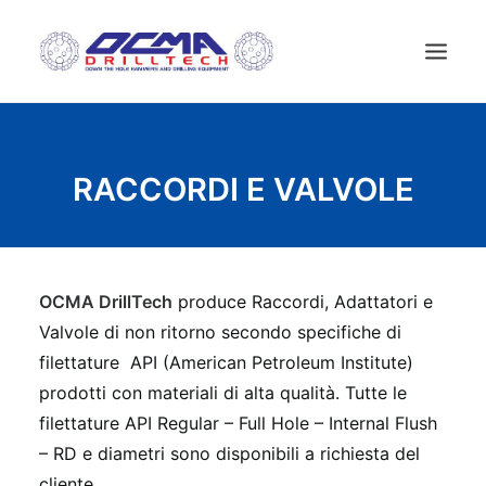
HOME
RACCORDI E VALVOLE
AZIENDA
TECNOLOGIA
PRODOTTI
NEWS
OCMA DrillTech
produce Raccordi, Adattatori e
USATO
Valvole di non ritorno secondo specifiche di
filettature API (American Petroleum Institute)
CONTATTI
prodotti con materiali di alta qualità. Tutte le
ITALIANO
filettature API Regular – Full Hole – Internal Flush
– RD e diametri sono disponibili a richiesta del
cliente.