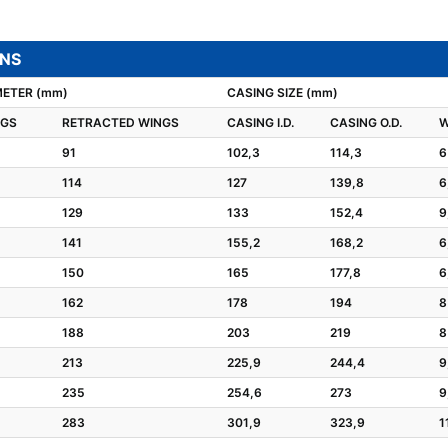
ONS
METER (mm)
CASING SIZE (mm)
NGS
RETRACTED WINGS
CASING I.D.
CASING O.D.
W
91
102,3
114,3
6
114
127
139,8
6
129
133
152,4
9
141
155,2
168,2
6
150
165
177,8
6
162
178
194
8
188
203
219
8
213
225,9
244,4
9
235
254,6
273
9
283
301,9
323,9
1