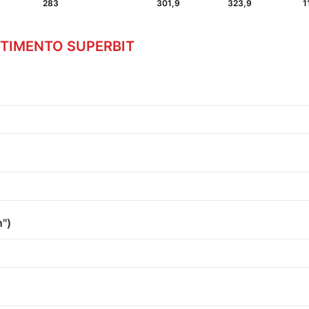
283
301,9
323,9
1
ESTIMENTO SUPERBIT
")