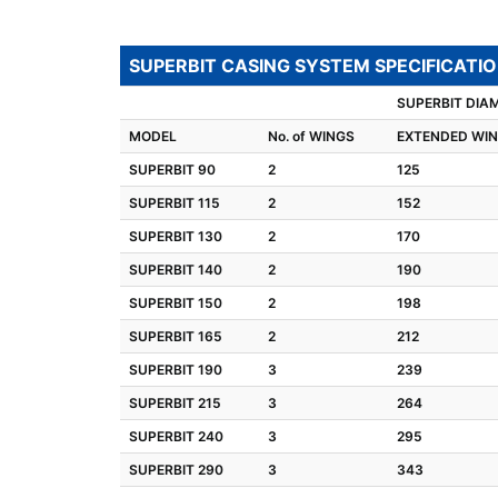
SUPERBIT CASING SYSTEM SPECIFICATI
SUPERBIT DIA
MODEL
No. of WINGS
EXTENDED WI
SUPERBIT 90
2
125
SUPERBIT 115
2
152
SUPERBIT 130
2
170
SUPERBIT 140
2
190
SUPERBIT 150
2
198
SUPERBIT 165
2
212
SUPERBIT 190
3
239
SUPERBIT 215
3
264
SUPERBIT 240
3
295
SUPERBIT 290
3
343