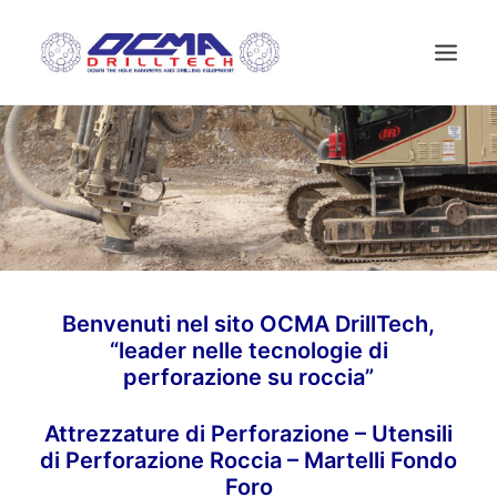
HOME
AZIENDA
TECNOLOGIA
PRODOTTI
NEWS
Benvenuti nel sito OCMA DrillTech,
USATO
“leader nelle tecnologie di
CONTATTI
perforazione su roccia”
ITALIANO
Attrezzature di Perforazione – Utensili
di Perforazione Roccia – Martelli Fondo
Foro