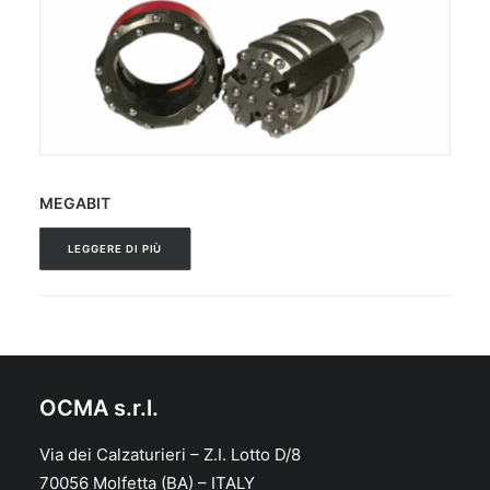
MEGABIT
LEGGERE DI PIÙ
OCMA s.r.l.
Via dei Calzaturieri – Z.I. Lotto D/8
70056 Molfetta (BA) – ITALY