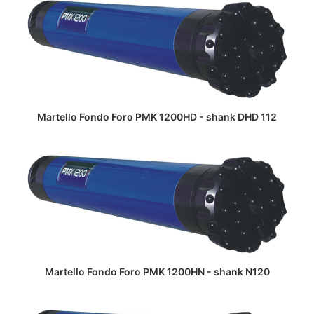
LEGGI TUTTO
Martello Fondo Foro PMK 1200HD - shank DHD 112
LEGGI TUTTO
Martello Fondo Foro PMK 1200HN - shank N120