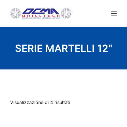
HOME
SERIE MARTELLI 12"
AZIENDA
TECNOLOGIA
PRODOTTI
NEWS
USATO
CONTATTI
Visualizzazione di 4 risultati
ITALIANO