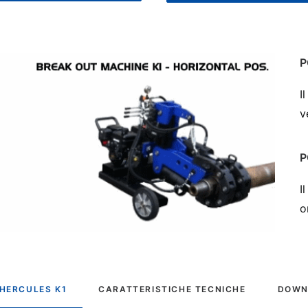
P
I
v
P
I
o
 HERCULES K1
CARATTERISTICHE TECNICHE
DOWN