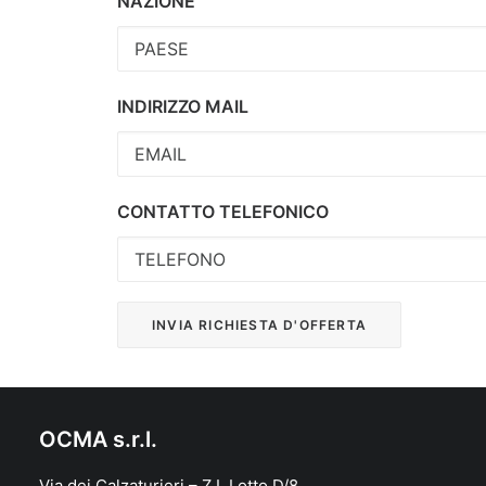
NAZIONE
INDIRIZZO MAIL
CONTATTO TELEFONICO
OCMA s.r.l.
Via dei Calzaturieri – Z.I. Lotto D/8