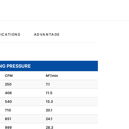
ICATIONS
ADVANTAGE
NG PRESSURE
CFM
M³/min
250
7.1
406
11.5
540
15.3
710
20.1
851
24.1
999
28.3