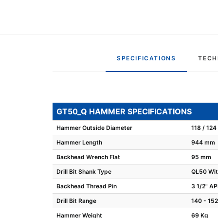
SPECIFICATIONS
TECH
GT50_Q HAMMER SPECIFICATIONS
Hammer Outside Diameter
118 / 12
Hammer Length
944 mm
Backhead Wrench Flat
95 mm
Drill Bit Shank Type
QL50 Wit
Backhead Thread Pin
3 1/2" AP
Drill Bit Range
140 - 15
Hammer Weight
69 Kg