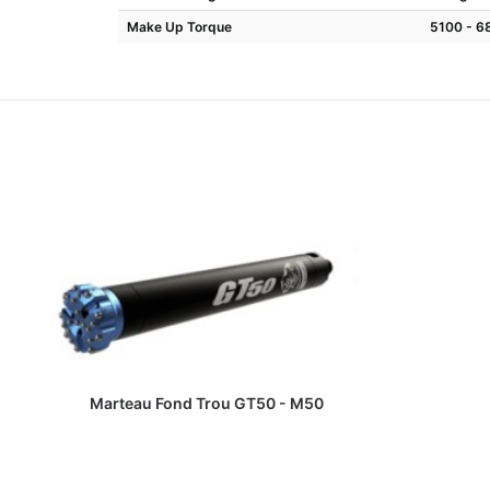
Make Up Torque
5100 - 
LIRE LA SUITE
Marteau Fond Trou GT50 - M50