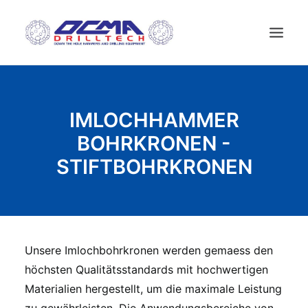
STARTSEITE
IMLOCHHAMMER
UNTERNEHMEN
BOHRKRONEN -
TECHNOLOGIE
STIFTBOHRKRONEN
PRODUKTE
NEWS
GEBRAUCHTE MASCHINES
KONTAKT
Unsere Imlochbohrkronen
werden gemaess den
DEUTSCH
höchsten
Qualitätsstandards
mit hochwertigen
Materialien hergestellt
, um die maximale Leistung