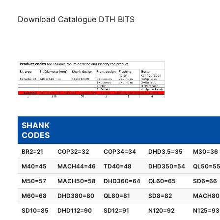
Download Catalogue DTH BITS
SHANK
CODES
BR2=21
COP32=32
COP34=34
DHD3.5=35
M30=36
M40=45
MACH44=46
TD40=48
DHD350=54
QL50=5
M50=57
MACH50=58
DHD360=64
QL60=65
SD6=66
M60=68
DHD380=80
QL80=81
SD8=82
MACH80
SD10=85
DHD112=90
SD12=91
N120=92
N125=93